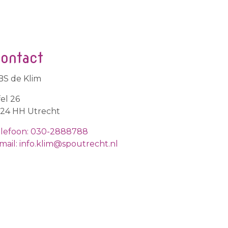
ontact
S de Klim
fel 26
24 HH Utrecht
lefoon: 030-2888788
mail: info.klim@spoutrecht.nl