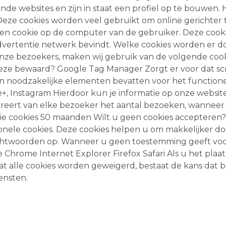
lende websites en zijn in staat een profiel op te bouwen
Deze cookies worden veel gebruikt om online gerichter
 een cookie op de computer van de gebruiker. Deze coo
t advertentie netwerk bevindt. Welke cookies worden er
onze bezoekers, maken wij gebruik van de volgende coo
 deze bewaard? Google Tag Manager Zorgt er voor dat s
 noodzakelijke elementen bevatten voor het functione
e+, Instagram Hierdoor kun je informatie op onze website
treert van elke bezoeker het aantal bezoeken, wanneer 
ie cookies 50 maanden Wilt u geen cookies accepteren
ionele cookies. Deze cookies helpen u om makkelijker d
chtwoorden op. Wanneer u geen toestemming geeft voor
Chrome Internet Explorer Firefox Safari Als u het plaa
at alle cookies worden geweigerd, bestaat de kans dat b
ensten.