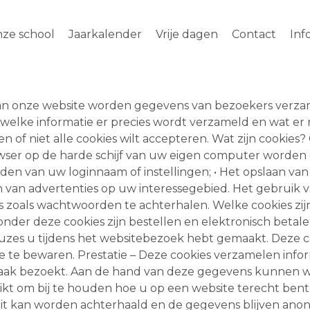
ze school
Jaarkalender
Vrije dagen
Contact
Inf
aan onze website worden gegevens van bezoekers verza
n welke informatie er precies wordt verzameld en wat e
 of niet alle cookies wilt accepteren. Wat zijn cookies? C
wser op de harde schijf van uw eigen computer worden
ouden van uw loginnaam of instellingen; • Het opslaan v
 van advertenties op uw interessegebied. Het gebruik va
zoals wachtwoorden te achterhalen. Welke cookies zijn 
onder deze cookies zijn bestellen en elektronisch betale
zes u tijdens het websitebezoek hebt gemaakt. Deze c
pe te bewaren. Prestatie – Deze cookies verzamelen inf
 vaak bezoekt. Aan de hand van deze gegevens kunnen w
kt om bij te houden hoe u op een website terecht ben
t kan worden achterhaald en de gegevens blijven anon