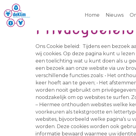
Home
Nieuws
On
Privacybeleid
Ons Cookie beleid: Tijdens een bezoek 
wij cookies. Op deze pagina kunt u leze
een toelichting wat u kunt doen als u geen
een bezoek aan onze website via uw bro
verschillende functies zoals: • Het onth
keer hoeft aan te geven; • Het afstemmen
worden nooit gebruikt om privégegevens 
noodzakelijk om op websites te surfen. Z
– Hiermee onthouden websites welke keu
voorkeuren als tekstgrootte en letterty
websites, bijvoorbeeld welke pagina’s u
worden. Deze cookies worden ook gebrui
informatie bewaard waarmee uw identitei