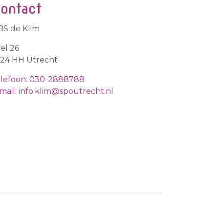
ontact
S de Klim
fel 26
24 HH Utrecht
lefoon: 030-2888788
mail: info.klim@spoutrecht.nl