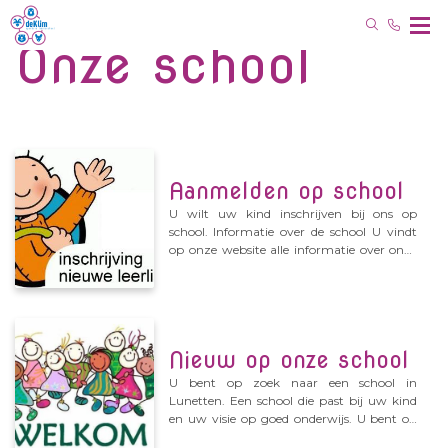
Onze school
Aanmelden op school
U wilt uw kind inschrijven bij ons op
school. Informatie over de school U vindt
op onze website alle informatie over onze
school. Leuker is het om een keertje langs
te komen. We hebben vaste rondleidingen,
maar als dat niet schikt, kunt u altijd een
individuele afspraak maken. Aanmelden
De aanmelding voor een basisschool in
Nieuw op onze school
Utrecht verloopt op een centrale manier. U
kunt uw kind aanmelden in het kwartaal
U bent op zoek naar een school in
dat uw kind drie jaar wordt op de website:
Lunetten. Een school die past bij uw kind
https://naardebasisschool.utrecht.nl
en uw visie op goed onderwijs. U bent op
Vrijwel alle basisscholen in Utrecht en de
zoek naar informatie en wilt graag onze
gemeente Utrecht hebben afspraken