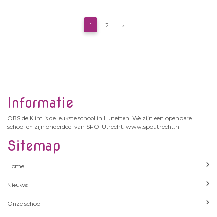
donderdag en vrijdag: 08:30 uur - 12:00
uur en 13:00 uur -15:00 uur woensdag:
08:30 uur - 12:15 uur Ziekmelden van uw
1
2
»
kind. Op school registreren wij de aan- en
afwezigheid van uw kind. Wij stellen het
op prijs als u ons voor 8.20 uur belt als uw
kind niet naar school komt, bijvoorbeeld
omdat het ziek is. Bij ongeoorloofd
schoolverzuim zijn wij verplicht dit a
Informatie
OBS de Klim is de leukste school in Lunetten. We zijn een openbare
school en zijn onderdeel van SPO-Utrecht: www.spoutrecht.nl
Sitemap
Home
Nieuws
Onze school