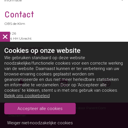
Informatie
Contact
OBS de Klim
Eifel 26
3524 HH Utrecht
Telefoon: 030-2888788
Cookies op
onze website
E-mail: info.klim@spoutrecht.nl
We gebruiken standaard op deze website
noodzakelijke/functionele cookies voor een correcte werking
van de website. Daarnaast kunnen er ter verbetering van uw
browse-ervaring cookies geplaatst worden om
geanonimiseerde en dus niet meer herleidbare statistieken
en informatie te verzamelen. Door op ‘Accepteer alle
cookies’ te klikken, stemt u in met ons gebruik van cookies.
Bekijk ons cookiebeleid
Copyright obsdeklim 2026 - Aangeboden door
ParentCom
Accepteer alle cookies
Disclaimer
Weiger niet-noodzakelijke cookies
Privacybeleid