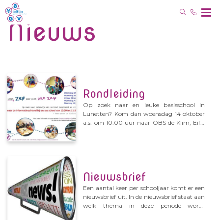
Nieuws
Rondleiding
Op zoek naar en leuke basisschool in
Lunetten? Kom dan woensdag 14 oktober
a.s. om 10:00 uur naar OBS de Klim, Eifel
26-28. U hoeft zich niet aan te melden.
Koffie en thee staat klaar! Bent u niet in de
gelegenheid om te komen? Ik maak graag
een aparte afspraak met u. Marco Murk
directeur OBS de Klim tel: 030-2888788
Nieuwsbrief
Een aantal keer per schooljaar komt er een
nieuwsbrief uit. In de nieuwsbrief staat aan
welk thema in deze periode wordt
gewerkt. We houden u ook op de hoogte