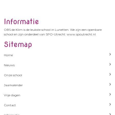
Eerst renden de groepen 1, 2 en 3 op en om
het schoolplein. Daarna volgden de
groepen 4 t/m 8 om het schoolplein.We
hebben met elkaar ruim 5000 euro
Informatie
opgehaald! We zijn trots op onze kinderen.
OBS de Klim is de leukste school in Lunetten. We zijn een openbare
school en zijn onderdeel van SPO-Utrecht: www.spoutrecht.nl
Sitemap
Home
Nieuws
Onze school
Jaarkalender
Vrije dagen
Contact