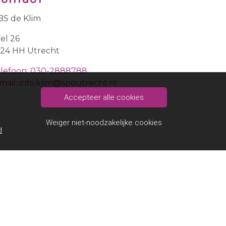
S de Klim
fel 26
24 HH Utrecht
lefoon: 030-2888788
mail: info.klim@spoutrecht.nl
Accepteer alle cookies
Weiger niet-noodzakelijke cookies
d