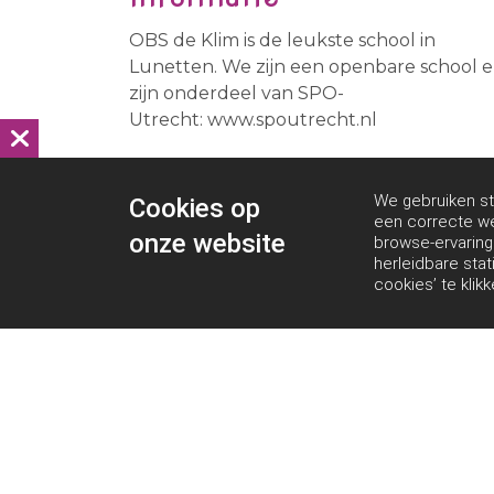
OBS de Klim is de leukste school in
Lunetten. We zijn een openbare school 
zijn onderdeel van SPO-
Utrecht: www.spoutrecht.nl
We gebruiken st
Cookies op
een correcte we
onze website
browse-ervarin
herleidbare stat
cookies’ te klik